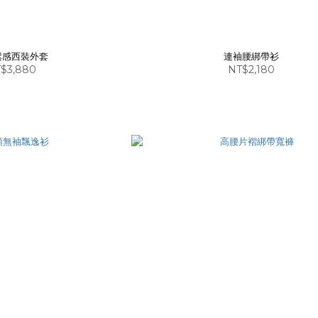
鬆感西裝外套
連袖腰綁帶衫
$3,880
NT$2,180