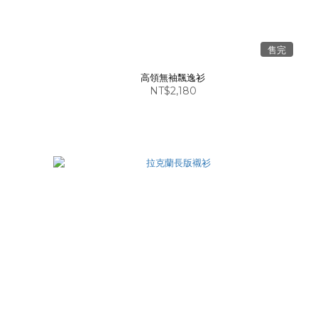
售完
高領無袖飄逸衫
NT$2,180