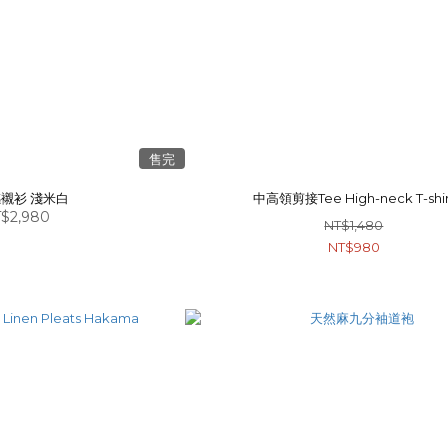
售完
鬆弛感襯衫 淺米白
中高領剪接Tee High-neck T-shir
$2,980
NT$1,480
NT$980