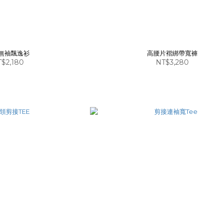
無袖飄逸衫
高腰片褶綁帶寬褲
$2,180
NT$3,280