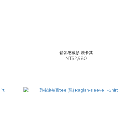
鬆弛感襯衫 淺卡其
NT$2,980